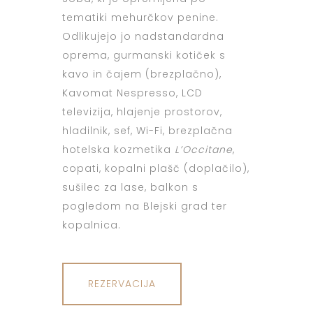
tematiki mehurčkov penine.
Odlikujejo jo nadstandardna
oprema, gurmanski kotiček s
kavo in čajem (brezplačno),
Kavomat Nespresso, LCD
televizija, hlajenje prostorov,
hladilnik, sef, Wi-Fi, brezplačna
hotelska kozmetika
L’Occitane
,
copati, kopalni plašč (doplačilo),
sušilec za lase, balkon s
pogledom na Blejski grad ter
kopalnica.
REZERVACIJA