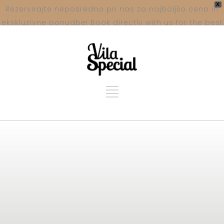
X
Rezervirajte neposredno pri nas za najboljšo ceno in
ekskluzivne ponudbe! Book directly with us for the best
price and exclusive offers!